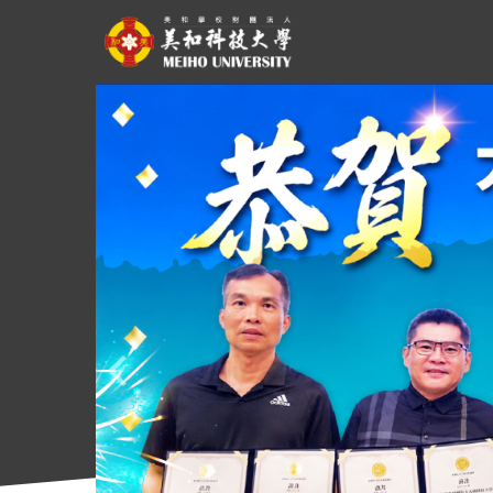
跳
到
主
要
內
容
區