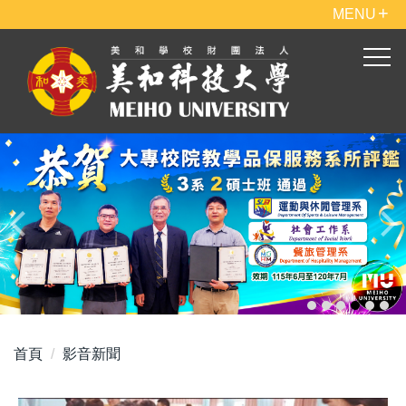
跳
MENU
到
主
要
內
容
區
首頁
影音新聞